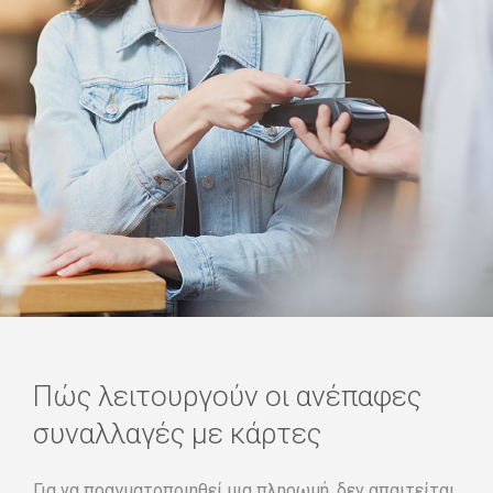
Πώς λειτουργούν οι ανέπαφες
συναλλαγές με κάρτες
Για να πραγματοποιηθεί μια πληρωμή, δεν απαιτείται