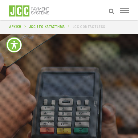
ΑΡΧΙΚΗ
JCC ΣΤΟ ΚΑΤΑΣΤΗΜΑ
JCC CONTACTLESS
JCC CONTACTLESS