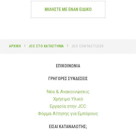
ΜΙΛΗΣΤΕ ΜΕ ΕΝΑΝ ΕΙΔΙΚΟ
ΑΡΧΙΚΗ
JCC ΣΤΟ ΚΑΤΑΣΤΗΜΑ
JCC CONTACTLESS
ΕΠΙΚΟΙΝΩΝΙΑ
ΓΡΗΓΟΡΕΣ ΣΥΝΔΕΣΕΙΣ
Νέα & Ανακοινώσεις
Χρήσιμο Υλικό
Εργασία στην JCC
Φόρμα Αίτησης για Εμπόρους
ΕΙΣΑΙ ΚΑΤΑΝΑΛΩΤΗΣ;